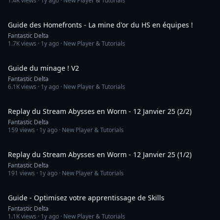
1.4K
views ·
1y ago
· New Player & Tutorials
10:33
Guide des Homefronts - La mine d'or du HS en équipes !
Fantastic Delta
1.7K
views ·
1y ago
· New Player & Tutorials
16:53
Guide du minage ! V2
Fantastic Delta
6.1K
views ·
1y ago
· New Player & Tutorials
42:03
Replay du Stream Abysses en Worm - 12 Janvier 25 (2/2)
Fantastic Delta
159
views ·
1y ago
· New Player & Tutorials
43:59
Replay du Stream Abysses en Worm - 12 Janvier 25 (1/2)
Fantastic Delta
191
views ·
1y ago
· New Player & Tutorials
12:02
Guide - Optimisez votre apprentissage de Skills
Fantastic Delta
1.1K
views ·
1y ago
· New Player & Tutorials