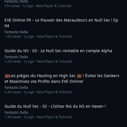
Fantastic Delta
574
views ·
1y ago
· New Player & Tutorials
11:29
EVE Online FR – Le Pouvoir des Maraudeurs en Null Sec ! Ep
04
Fantastic Delta
1.6K
views ·
1y ago
· New Player & Tutorials
12:54
Guide du NS - 03 - Le Null Sec rentable en compte Alpha
Fantastic Delta
1.2K
views ·
1y ago
· New Player & Tutorials
16:16
💼Les pièges du Hauling en High Sec 💼 ! Évitez les Gankers
et Maximisez vos Profits dans EVE Online!
Fantastic Delta
3.2K
views ·
1y ago
· New Player & Tutorials
12:33
Guide du Null Sec - 02 - L'Ishtar Roi du NS en Haven !
Fantastic Delta
1.5K
views ·
1y ago
· New Player & Tutorials
14:21