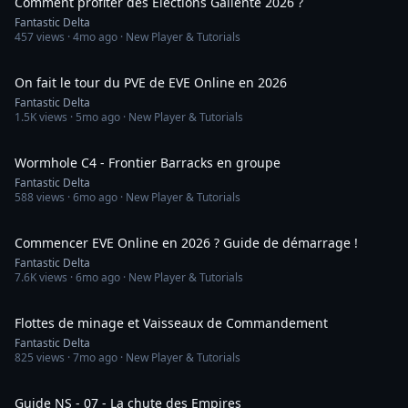
Comment profiter des Elections Gallente 2026 ?
Fantastic Delta
457
views ·
4mo ago
· New Player & Tutorials
17:05
On fait le tour du PVE de EVE Online en 2026
Fantastic Delta
1.5K
views ·
5mo ago
· New Player & Tutorials
10:16
Wormhole C4 - Frontier Barracks en groupe
Fantastic Delta
588
views ·
6mo ago
· New Player & Tutorials
22:26
Commencer EVE Online en 2026 ? Guide de démarrage !
Fantastic Delta
7.6K
views ·
6mo ago
· New Player & Tutorials
27:29
Flottes de minage et Vaisseaux de Commandement
Fantastic Delta
825
views ·
7mo ago
· New Player & Tutorials
12:41
Guide NS - 07 - La chute des Empires