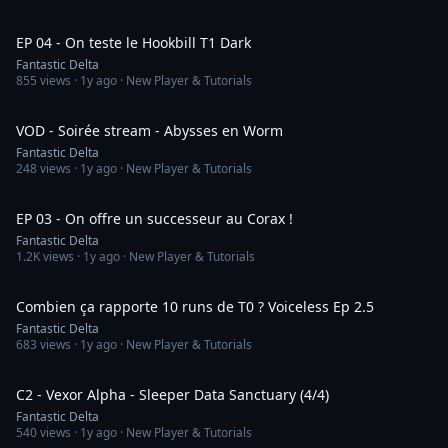
9:12
EP 04 - On teste le Hookbill T1 Dark
Fantastic Delta
855
views ·
1y ago
· New Player & Tutorials
1:22:46
VOD - Soirée stream - Abysses en Worm
Fantastic Delta
248
views ·
1y ago
· New Player & Tutorials
13:26
EP 03 - On offre un successeur au Corax !
Fantastic Delta
1.2K
views ·
1y ago
· New Player & Tutorials
25:38
Combien ça rapporte 10 runs de T0 ? Voiceless Ep 2.5
Fantastic Delta
683
views ·
1y ago
· New Player & Tutorials
6:33
C2 - Vexor Alpha - Sleeper Data Sanctuary (4/4)
Fantastic Delta
540
views ·
1y ago
· New Player & Tutorials