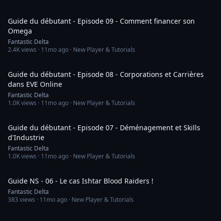
44:48
Guide du débutant - Episode 09 - Comment financer son
Omega
Fantastic Delta
2.4K
views ·
11mo ago
· New Player & Tutorials
38:09
Guide du débutant - Episode 08 - Corporations et Carrières
dans EVE Online
Fantastic Delta
1.0K
views ·
11mo ago
· New Player & Tutorials
46:39
Guide du débutant - Episode 07 - Déménagement et Skills
d'Industrie
Fantastic Delta
1.0K
views ·
11mo ago
· New Player & Tutorials
16:51
Guide NS - 06 - Le cas Ishtar Blood Raiders !
Fantastic Delta
383
views ·
11mo ago
· New Player & Tutorials
36:00