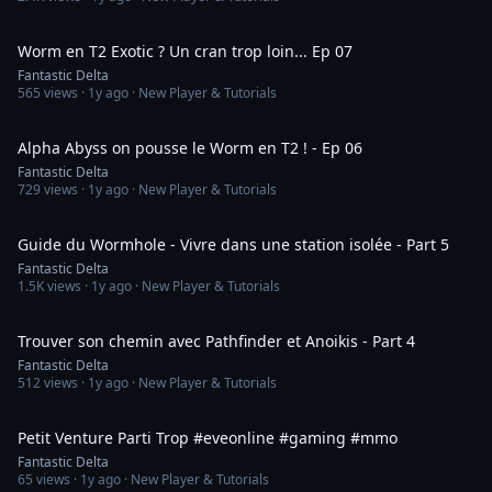
10:58
Worm en T2 Exotic ? Un cran trop loin... Ep 07
Fantastic Delta
565
views ·
1y ago
· New Player & Tutorials
15:22
Alpha Abyss on pousse le Worm en T2 ! - Ep 06
Fantastic Delta
729
views ·
1y ago
· New Player & Tutorials
8:18
Guide du Wormhole - Vivre dans une station isolée - Part 5
Fantastic Delta
1.5K
views ·
1y ago
· New Player & Tutorials
9:02
Trouver son chemin avec Pathfinder et Anoikis - Part 4
Fantastic Delta
512
views ·
1y ago
· New Player & Tutorials
3:00
Petit Venture Parti Trop #eveonline #gaming #mmo
Fantastic Delta
65
views ·
1y ago
· New Player & Tutorials