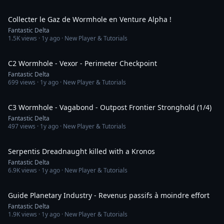
10:48
Collecter le Gaz de Wormhole en Venture Alpha !
Fantastic Delta
1.5K
views ·
1y ago
· New Player & Tutorials
10:55
C2 Wormhole - Vexor - Perimeter Checkpoint
Fantastic Delta
699
views ·
1y ago
· New Player & Tutorials
11:14
C3 Wormhole - Vagabond - Outpost Frontier Stronghold (1/4)
Fantastic Delta
497
views ·
1y ago
· New Player & Tutorials
7:55
Serpentis Dreadnaught killed with a Kronos
Fantastic Delta
6.9K
views ·
1y ago
· New Player & Tutorials
27:13
Guide Planetary Industry - Revenus passifs à moindre effort
Fantastic Delta
1.9K
views ·
1y ago
· New Player & Tutorials
18:32