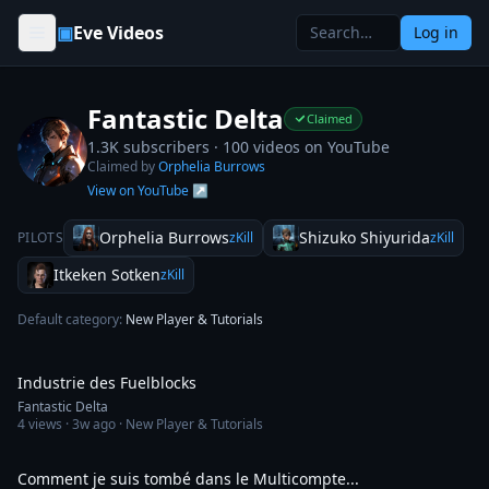
Skip to content
▣
Eve Videos
Log in
Fantastic Delta
Claimed
1.3K subscribers ·
100
videos on YouTube
Claimed by
Orphelia Burrows
View on YouTube ↗
Orphelia Burrows
Shizuko Shiyurida
PILOTS
zKill
zKill
Itkeken Sotken
zKill
Default category:
New Player & Tutorials
22:02
Industrie des Fuelblocks
Fantastic Delta
4
views ·
3w ago
· New Player & Tutorials
19:01
Comment je suis tombé dans le Multicompte...