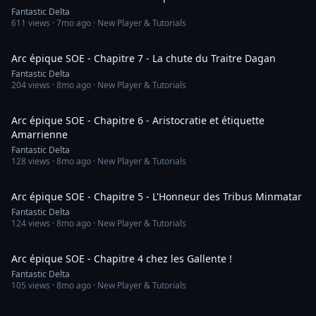
Fantastic Delta
611
views ·
7mo ago
· New Player & Tutorials
44:21
Arc épique SOE - Chapitre 7 - La chute du Traitre Dagan
Fantastic Delta
204
views ·
8mo ago
· New Player & Tutorials
36:12
Arc épique SOE - Chapitre 6 - Aristocratie et étiquette
Amarrienne
Fantastic Delta
128
views ·
8mo ago
· New Player & Tutorials
35:34
Arc épique SOE - Chapitre 5 - L'Honneur des Tribus Minmatar
Fantastic Delta
124
views ·
8mo ago
· New Player & Tutorials
53:50
Arc épique SOE - Chapitre 4 chez les Gallente !
Fantastic Delta
105
views ·
8mo ago
· New Player & Tutorials
38:07