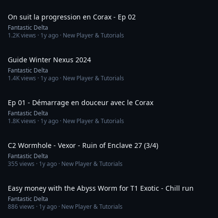
6:34
On suit la progression en Corax - Ep 02
Fantastic Delta
1.2K
views ·
1y ago
· New Player & Tutorials
5:50
Guide Winter Nexus 2024
Fantastic Delta
1.4K
views ·
1y ago
· New Player & Tutorials
6:20
Ep 01 - Démarrage en douceur avec le Corax
Fantastic Delta
1.8K
views ·
1y ago
· New Player & Tutorials
6:53
C2 Wormhole - Vexor - Ruin of Enclave 27 (3/4)
Fantastic Delta
355
views ·
1y ago
· New Player & Tutorials
17:59
Easy money with the Abyss Worm for T1 Exotic - Chill run
Fantastic Delta
886
views ·
1y ago
· New Player & Tutorials
12:53