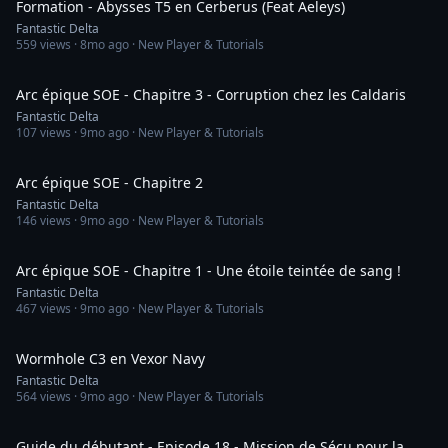
Formation - Abysses T5 en Cerberus (Feat Aeleys)
Fantastic Delta
559
views ·
8mo ago
· New Player & Tutorials
32:16
Arc épique SOE - Chapitre 3 - Corruption chez les Caldaris
Fantastic Delta
107
views ·
9mo ago
· New Player & Tutorials
38:35
Arc épique SOE - Chapitre 2
Fantastic Delta
146
views ·
9mo ago
· New Player & Tutorials
39:19
Arc épique SOE - Chapitre 1 - Une étoile teintée de sang !
Fantastic Delta
467
views ·
9mo ago
· New Player & Tutorials
13:49
Wormhole C3 en Vexor Navy
Fantastic Delta
564
views ·
9mo ago
· New Player & Tutorials
42:58
Guide du débutant - Episode 18 - Mission de Sécu pour la