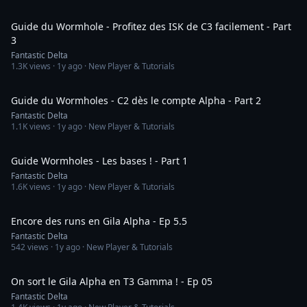
9:10
Guide du Wormhole - Profitez des ISK de C3 facilement - Part
3
Fantastic Delta
1.3K
views ·
1y ago
· New Player & Tutorials
10:30
Guide du Wormholes - C2 dès le compte Alpha - Part 2
Fantastic Delta
1.1K
views ·
1y ago
· New Player & Tutorials
13:14
Guide Wormholes - Les bases ! - Part 1
Fantastic Delta
1.6K
views ·
1y ago
· New Player & Tutorials
20:39
Encore des runs en Gila Alpha - Ep 5.5
Fantastic Delta
542
views ·
1y ago
· New Player & Tutorials
18:34
On sort le Gila Alpha en T3 Gamma ! - Ep 05
Fantastic Delta