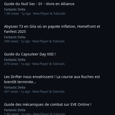
Guide du Null Sec - 01 - Vivre en Alliance
Fantastic Delta
1.9K
views ·
1y ago
· New Player & Tutorials
1:09:48
Abysses T3 en Gila où on papote inflation, Homefront et
Fanfest 2025
Fantastic Delta
398
views ·
1y ago
· New Player & Tutorials
5:36
Guide du Capsuleer Day XXII !
Fantastic Delta
479
views ·
1y ago
· New Player & Tutorials
8:26
Les Drifter nous envahissent ! La course aux Ruches est
bientôt terminée...
Fantastic Delta
497
views ·
1y ago
· New Player & Tutorials
24:00
Guide des mécaniques de combat sur EVE Online !
Fantastic Delta
2.4K
views ·
1y ago
· New Player & Tutorials