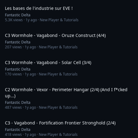
Les bases de l'industrie sur EVE !
Fantastic Delta
5.3K
views ·
1y ago
· New Player & Tutorials
16:00
C3 Wormhole - Vagabond - Oruze Construct (4/4)
Fantastic Delta
207
views ·
1y ago
· New Player & Tutorials
7:02
C3 Wormhole - Vagabond - Solar Cell (3/4)
Fantastic Delta
170
views ·
1y ago
· New Player & Tutorials
13:40
C2 Wormhole - Vexor - Perimeter Hangar (2/4) (And I f*cked
up...)
Fantastic Delta
487
views ·
1y ago
· New Player & Tutorials
6:35
C3 - Vagabond - Fortification Frontier Stronghold (2/4)
Fantastic Delta
418
views ·
1y ago
· New Player & Tutorials