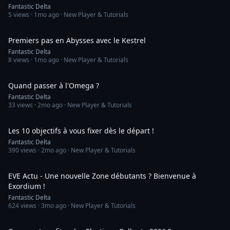
Fantastic Delta
5
views ·
1mo ago
· New Player & Tutorials
17:14
Premiers pas en Abysses avec le Kestrel
Fantastic Delta
8
views ·
1mo ago
· New Player & Tutorials
13:42
Quand passer à l'Omega ?
Fantastic Delta
33
views ·
2mo ago
· New Player & Tutorials
12:06
Les 10 objectifs à vous fixer dès le départ !
Fantastic Delta
390
views ·
2mo ago
· New Player & Tutorials
7:49
EVE Actu - Une nouvelle Zone débutants ? Bienvenue à
Exordium !
Fantastic Delta
624
views ·
3mo ago
· New Player & Tutorials
12:33