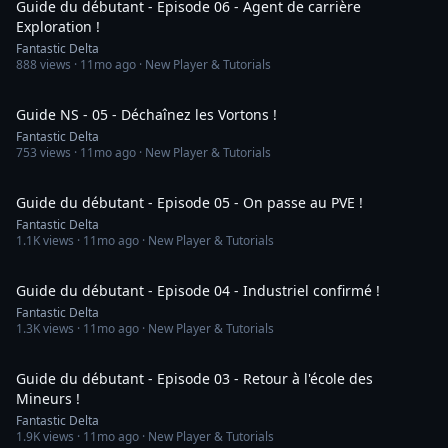
Guide du débutant - Episode 06 - Agent de carrière
Exploration !
Fantastic Delta
888
views ·
11mo ago
· New Player & Tutorials
15:13
Guide NS - 05 - Déchaînez les Vortons !
Fantastic Delta
753
views ·
11mo ago
· New Player & Tutorials
59:10
Guide du débutant - Episode 05 - On passe au PVE !
Fantastic Delta
1.1K
views ·
11mo ago
· New Player & Tutorials
57:11
Guide du débutant - Episode 04 - Industriel confirmé !
Fantastic Delta
1.3K
views ·
11mo ago
· New Player & Tutorials
1:11:35
Guide du débutant - Episode 03 - Retour à l'école des
Mineurs !
Fantastic Delta
1.9K
views ·
11mo ago
· New Player & Tutorials