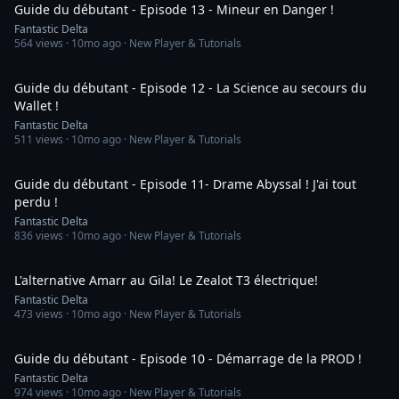
Guide du débutant - Episode 13 - Mineur en Danger !
Fantastic Delta
564
views ·
10mo ago
· New Player & Tutorials
21:08
Guide du débutant - Episode 12 - La Science au secours du
Wallet !
Fantastic Delta
511
views ·
10mo ago
· New Player & Tutorials
42:11
Guide du débutant - Episode 11- Drame Abyssal ! J'ai tout
perdu !
Fantastic Delta
836
views ·
10mo ago
· New Player & Tutorials
11:30
L'alternative Amarr au Gila! Le Zealot T3 électrique!
Fantastic Delta
473
views ·
10mo ago
· New Player & Tutorials
38:57
Guide du débutant - Episode 10 - Démarrage de la PROD !
Fantastic Delta
974
views ·
10mo ago
· New Player & Tutorials