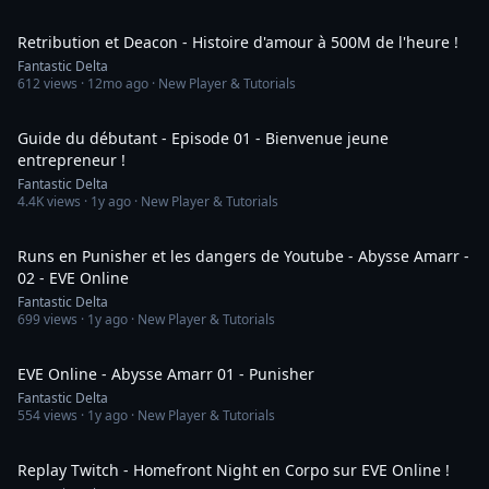
14:37
Retribution et Deacon - Histoire d'amour à 500M de l'heure !
Fantastic Delta
612
views ·
12mo ago
· New Player & Tutorials
20:43
Guide du débutant - Episode 01 - Bienvenue jeune
entrepreneur !
Fantastic Delta
4.4K
views ·
1y ago
· New Player & Tutorials
20:33
Runs en Punisher et les dangers de Youtube - Abysse Amarr -
02 - EVE Online
Fantastic Delta
699
views ·
1y ago
· New Player & Tutorials
8:03
EVE Online - Abysse Amarr 01 - Punisher
Fantastic Delta
554
views ·
1y ago
· New Player & Tutorials
1:47:26
Replay Twitch - Homefront Night en Corpo sur EVE Online !