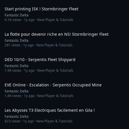
Start printing ISK ! Stormbringer Fleet
Fantastic Delta
4.1K
views ·
1y ago
· New Player & Tutorials
5:36
La flotte pour devenir riche en NS! Stormbringer Fleet
Fantastic Delta
281
views ·
1y ago
· New Player & Tutorials
11:13
DED 10/10 - Serpentis Fleet Shipyard
Fantastic Delta
1.9K
views ·
1y ago
· New Player & Tutorials
10:04
EVE Online - Escalation - Serpentis Occupied Mine
Fantastic Delta
1.8K
views ·
1y ago
· New Player & Tutorials
12:46
Les Abysses T3 Electriques facilement en Gila !
Fantastic Delta
823
views ·
1y ago
· New Player & Tutorials
11:49