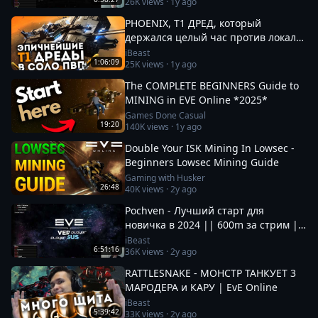
26K
views ·
1y ago
PHOENIX, Т1 ДРЕД, который
держался целый час против локала
100+ | EvE Online
iBeast
1:06:09
25K
views ·
1y ago
The COMPLETE BEGINNERS Guide to
MINING in EVE Online *2025*
Games Done Casual
19:20
140K
views ·
1y ago
Double Your ISK Mining In Lowsec -
Beginners Lowsec Mining Guide
Gaming with Husker
26:48
40K
views ·
2y ago
Pochven - Лучший старт для
новичка в 2024 || 600m за стрим ||
Фармим на нубшипе в EvE Online
iBeast
6:51:16
36K
views ·
2y ago
RATTLESNAKE - МОНСТР ТАНКУЕТ 3
МАРОДЕРА и КАРУ | EvE Online
iBeast
5:39:42
33K
views ·
2y ago