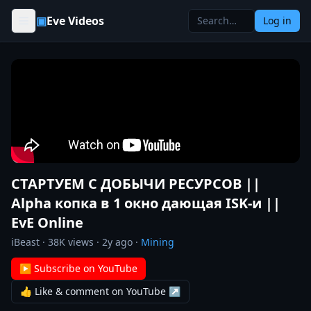
Skip to content
▣
Eve Videos
Log in
СТАРТУЕМ С ДОБЫЧИ РЕСУРСОВ ||
Alpha копка в 1 окно дающая ISK-и ||
EvE Online
iBeast
·
38K
views ·
2y ago
·
Mining
▶ Subscribe on YouTube
👍 Like & comment on YouTube ↗