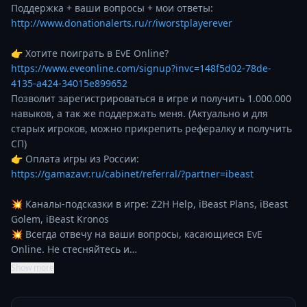
http://www.donationalerts.ru/r/iworstplayerever
👉 Хотите поиграть в EvE Online? 
https://www.eveonline.com/signup?invc=148f5d02-78de-
4135-a424-34015e899652
Позволит зарегистрироваться в игре и получить 1.000.000 
навыков, а так же поддержать меня. (Актуально и для 
старых игроков, можно прикрепить рефералку и получить 
СП)

👉 Оплата игры из России: 
https://gamazavr.ru/cabinet/referral/?partner=ibeast
💥 Каналы-подсказки в игре: Z2H Help, iBeast Plans, iBeast 
Golem, iBeast Kronos

💥 Всегда отвечу на ваши вопросы, касающиеся EvE 
Online. Не стесняйтесь и…
Show more