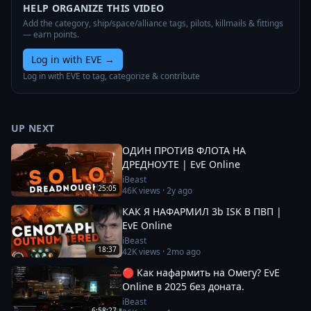
HELP ORGANIZE THIS VIDEO
Add the category, ship/space/alliance tags, pilots, killmails & fittings
— earn points.
Log in with EVE
→
Log in with EVE to tag, categorize & contribute
UP NEXT
ОДИН ПРОТИВ ФЛОТА НА
ДРЕДНОУТЕ | EvE Online
iBeast
25:05
46K
views ·
2y ago
КАК Я НАФАРМИЛ 3b ISK В ПВП |
EvE Online
iBeast
18:37
42K
views ·
2mo ago
🔴 Как нафармить на Омегу? EvE
Online в 2025 без доната.
iBeast
6:58:27