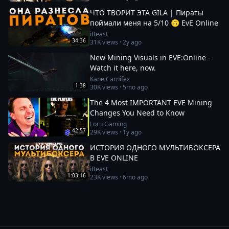
ЧТО ТВОРИТ ЭТА GILA | Пираты
поймали меня на 5/10 🙃 EvE Online
iBeast
34:36
31K
views ·
2y ago
New Mining Visuals in EVE:Online -
Watch it here, now.
Kane Carnifex
1:38
30K
views ·
5mo ago
The 4 Most IMPORTANT EVE Mining
Changes You Need to Know
Loru Gaming
42:57
29K
views ·
1y ago
ИСТОРИЯ ОДНОГО МУЛЬТИБОКСЕРА
В EVE ONLINE
iBeast
1:03:16
23K
views ·
6mo ago