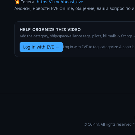
💥 Телега: 
https://t.me/ibeast_eve
Анонсы, новости EVE Online, общение, ваши вопрос по и
HELP ORGANIZE THIS VIDEO
Add the category, ship/space/alliance tags, pilots, killmails & fittings
Log in with EVE
→
Log in with EVE to tag, categorize & contrib
© CCP hf. All rights reserved.