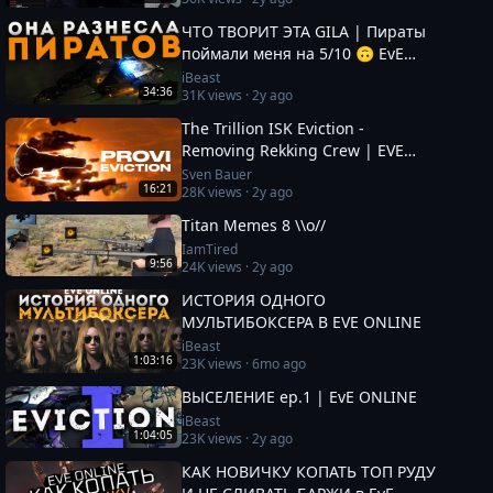
Online
ЧТО ТВОРИТ ЭТА GILA | Пираты
поймали меня на 5/10 🙃 EvE
Online
iBeast
34:36
31K
views ·
2y ago
The Trillion ISK Eviction -
Removing Rekking Crew | EVE
Online
Sven Bauer
16:21
28K
views ·
2y ago
Titan Memes 8 \\o//
IamTired
9:56
24K
views ·
2y ago
ИСТОРИЯ ОДНОГО
МУЛЬТИБОКСЕРА В EVE ONLINE
iBeast
1:03:16
23K
views ·
6mo ago
ВЫСЕЛЕНИЕ ep.1 | EvE ONLINE
iBeast
1:04:05
23K
views ·
2y ago
КАК НОВИЧКУ КОПАТЬ ТОП РУДУ