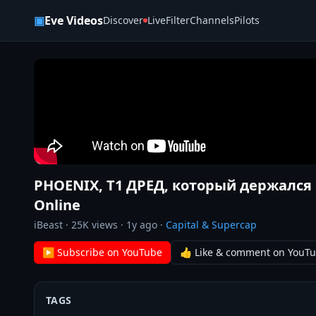
Skip to content
▣
Eve Videos
Discover
Live
Filter
Channels
Pilots
PHOENIX, Т1 ДРЕД, который держался 
Online
iBeast
·
25K
views ·
1y ago
·
Capital & Supercap
▶ Subscribe on YouTube
👍 Like & comment on YouT
TAGS