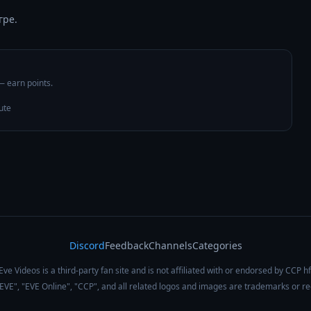
гре.
 — earn points.
ute
Discord
Feedback
Channels
Categories
Eve Videos is a third-party fan site and is not affiliated with or endorsed by CCP hf
 "EVE", "EVE Online", "CCP", and all related logos and images are trademarks or r