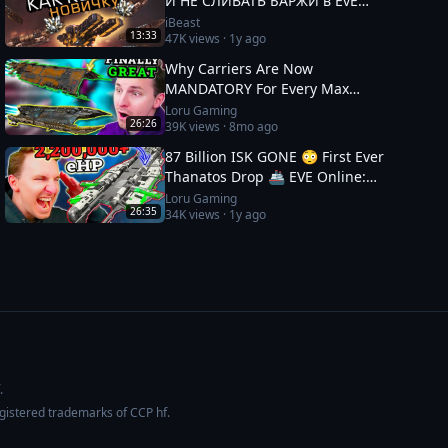
И НЕ СЛИВАТЬ БАРЖИ в EvE
Online
iBeast
13:33
47K
views ·
1y ago
Why Carriers Are Now
MANDATORY For Every Max
Capsuleer 💎 EVE Online: Catalyst
Loru Gaming
26:26
39K
views ·
8mo ago
Guide
87 Billion ISK GONE 😳 First Ever
Thanatos Drop 🚢 EVE Online:
Capital Ship PVP
Loru Gaming
26:35
34K
views ·
1y ago
.
egistered trademarks of CCP hf.