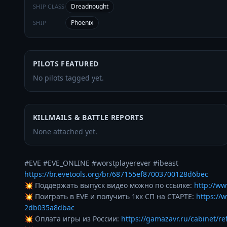
Dreadnought
SHIP CLASS
Phoenix
SHIP
PILOTS FEATURED
No pilots tagged yet.
KILLMAILS & BATTLE REPORTS
None attached yet.
https://br.evetools.org/br/687155ef87003700128d6bec
💥 Поддержать выпуск видео можно по ссылке: 
http://ww
💥 Поиграть в EVE и получить 1кк СП на СТАРТЕ: 
https://
2db035a8dbac
💥 Оплата игры из России: 
https://gamazavr.ru/cabinet/re