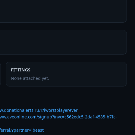
FITTINGS
None attached yet.
w.donationalerts.ru/r/iworstplayerever
www.eveonline.com/signup?invc=c562edc5-2daf-4585-b7fc-
ferral/?partner=ibeast