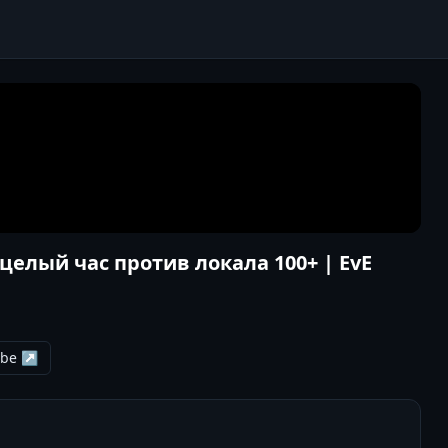
целый час против локала 100+ | EvE
ube ↗